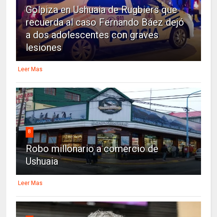
Golpiza en Ushuaia de Rugbiers que
recuerda al caso Fernando Báez dejó
a dos adolescentes con graves
lesiones
Leer Mas
8
Robo millonario a comercio de
Ushuaia
Leer Mas