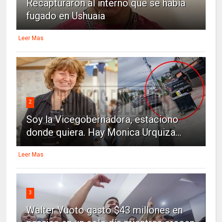
Recapturaron al interno que se había
fugado en Ushuaia
Leer Mas
2
Soy la Vicegobernadora, estaciono
donde quiera. Hay Monica Urquiza...
Leer Mas
3
Walter Vuoto gastó $43 millones en