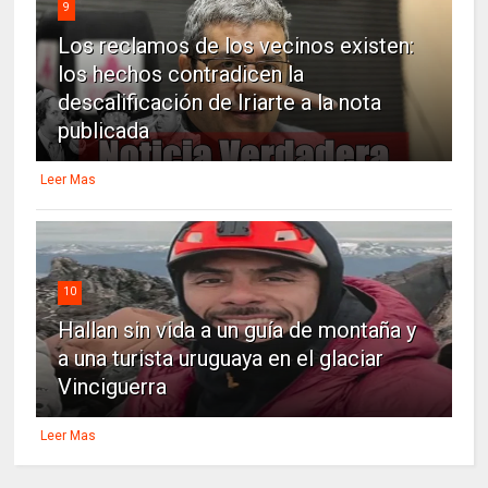
9
Los reclamos de los vecinos existen:
los hechos contradicen la
descalificación de Iriarte a la nota
publicada
Leer Mas
10
Hallan sin vida a un guía de montaña y
a una turista uruguaya en el glaciar
Vinciguerra
Leer Mas