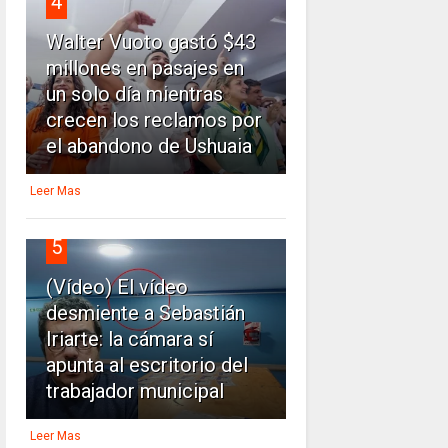
4
Walter Vuoto gastó $43
millones en pasajes en
un solo día mientras
crecen los reclamos por
el abandono de Ushuaia
Leer Mas
5
(Vídeo) El vídeo
desmiente a Sebastián
Iriarte: la cámara sí
apunta al escritorio del
trabajador municipal
Leer Mas