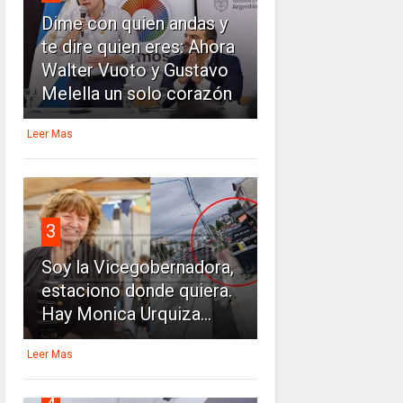
Dime con quien andas y
te dire quien eres: Ahora
Walter Vuoto y Gustavo
Melella un solo corazón
Leer Mas
3
Soy la Vicegobernadora,
estaciono donde quiera.
Hay Monica Urquiza...
Leer Mas