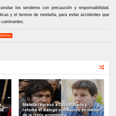
ansitar los senderos con precaución y responsabilidad,
ticas y el terreno de montaña, para evitar accidentes que
s caminantes.
Noticias
o
Melella regresó a Casa Rosada y
da
retomó el diálogo con Nación en medio
de la crisis económica