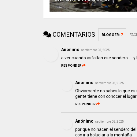
COMENTARIOS
BLOGGER
:
7
FAC
Anónimo
septiembre 05, 2025
a ver cuando asfaltan ese sendero .... y 
RESPONDER
Anónimo
septiembre 05, 2025
Obviamente no sabes lo que es u
gente tiene con conocer el luga
RESPONDER
Anónimo
septiembre 05, 2025
por que no hacen el sendero del 
con ir a boludiar a la montaña