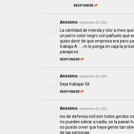
RESPONDER
Anónimo
septiembre 05, 2025
La cantidad de mierda y olor a meo qu
un perro color negro con pañuelo que 
quiso decir de que empresa era pero ya 
trabaja A ......m lo ponga en caja la pr
pasajeros
RESPONDER
Anónimo
septiembre 05, 2025
Deja trabajar Gil
RESPONDER
Anónimo
septiembre 05, 2025
los de defensa civil son todos gordos co
no pueden salvar a nadie, se la pasan
no puedo creer que haya gente tan obes
de las personas