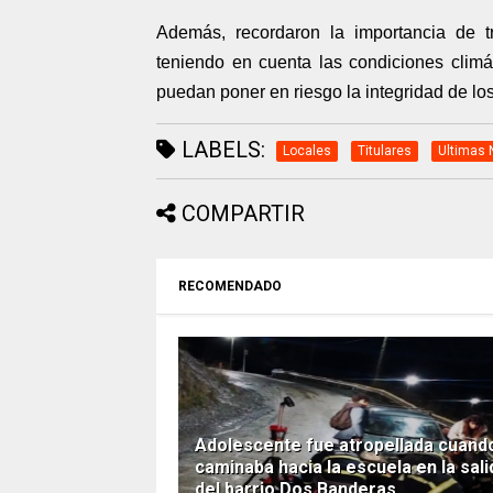
Además, recordaron la importancia de tr
teniendo en cuenta las condiciones climá
puedan poner en riesgo la integridad de lo
LABELS:
Locales
Titulares
Ultimas 
COMPARTIR
RECOMENDADO
Adolescente fue atropellada cuand
caminaba hacia la escuela en la sali
del barrio Dos Banderas