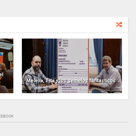
el
Melella, Tita y los gemelos fantásticos
CEBOOK