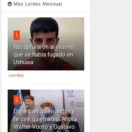
Mas Leidas Mensual
1
Recapturaron al interno
que se había fugado en
Ushuaia
Leer Mas
2
Dime con quien andas y
te dire quien eres: Ahora
Walter Vuoto y Gustavo