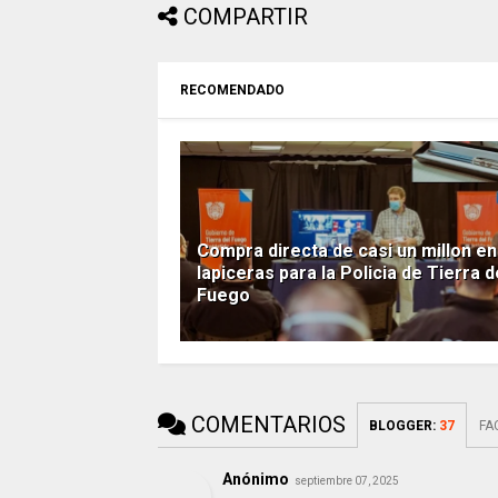
COMPARTIR
RECOMENDADO
Compra directa de casi un millon en
lapiceras para la Policia de Tierra d
Fuego
COMENTARIOS
BLOGGER
:
37
FA
Anónimo
septiembre 07, 2025