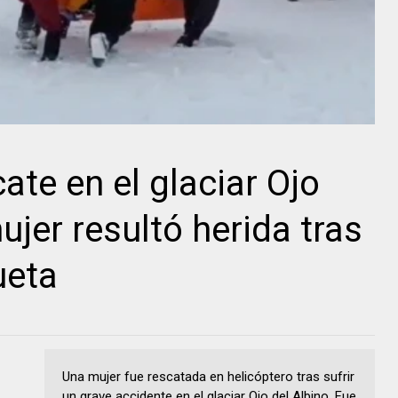
ate en el glaciar Ojo
ujer resultó herida tras
ueta
Una mujer fue rescatada en helicóptero tras sufrir
un grave accidente en el glaciar Ojo del Albino. Fue