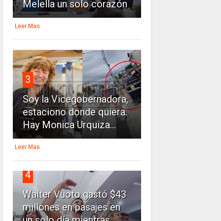
Melella un solo corazón
Leer Mas
3
Soy la Vicegobernadora,
estaciono donde quiera.
Hay Monica Urquiza...
Leer Mas
4
Walter Vuoto gastó $43
millones en pasajes en
un solo día mientras