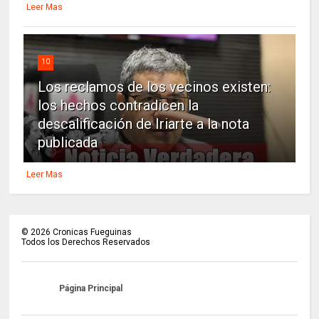
Leer Mas
10
Los reclamos de los vecinos existen:
los hechos contradicen la
descalificación de Iriarte a la nota
publicada
Leer Mas
©
2026
Cronicas Fueguinas
Todos los Derechos Reservados
Página Principal