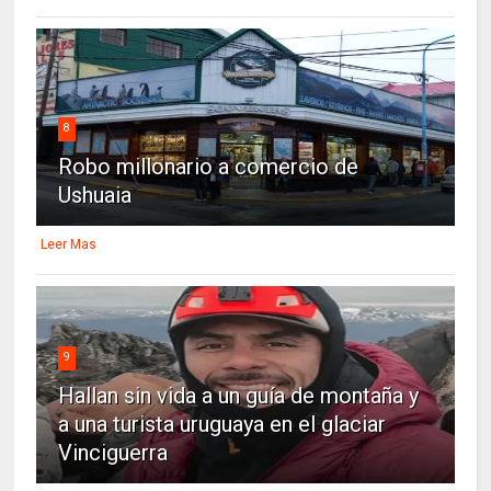
8
Robo millonario a comercio de
Ushuaia
Leer Mas
9
Hallan sin vida a un guía de montaña y
a una turista uruguaya en el glaciar
Vinciguerra