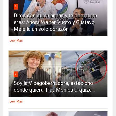
2
Dime con quien andas y te dire quien
eres: Ahora Walter Vuoto y Gustavo
Melella un solo corazón
Leer Mas
3
Soy la Vicegobernadora, estaciono
donde quiera. Hay Monica Urquiza...
Leer Mas