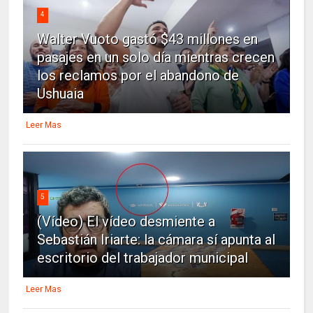
4
Walter Vuoto gastó $43 millones en
pasajes en un solo día mientras crecen
los reclamos por el abandono de
Ushuaia
Leer Mas
5
(Vídeo) El vídeo desmiente a
Sebastián Iriarte: la cámara sí apunta al
escritorio del trabajador municipal
Leer Mas