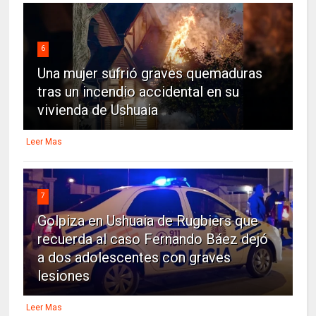
6
Una mujer sufrió graves quemaduras
tras un incendio accidental en su
vivienda de Ushuaia
Leer Mas
7
Golpiza en Ushuaia de Rugbiers que
recuerda al caso Fernando Báez dejó
a dos adolescentes con graves
lesiones
Leer Mas