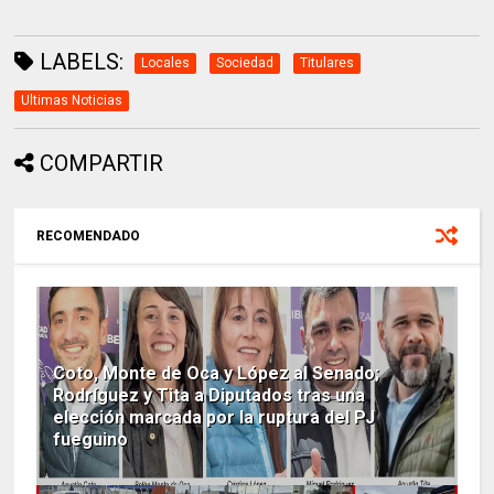
LABELS:
Locales
Sociedad
Titulares
Ultimas Noticias
COMPARTIR
RECOMENDADO
Coto, Monte de Oca y López al Senado;
Rodríguez y Tita a Diputados tras una
elección marcada por la ruptura del PJ
fueguino