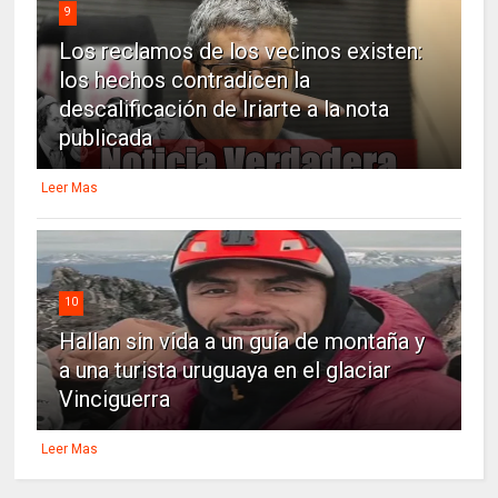
9
Los reclamos de los vecinos existen:
los hechos contradicen la
descalificación de Iriarte a la nota
publicada
Leer Mas
10
Hallan sin vida a un guía de montaña y
a una turista uruguaya en el glaciar
Vinciguerra
Leer Mas