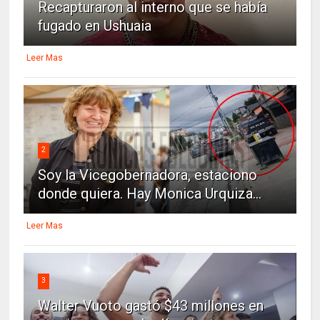
Recapturaron al interno que se había
fugado en Ushuaia
Leer Mas
2
Soy la Vicegobernadora, estaciono
donde quiera. Hay Monica Urquiza...
Leer Mas
3
Walter Vuoto gastó $43 millones en