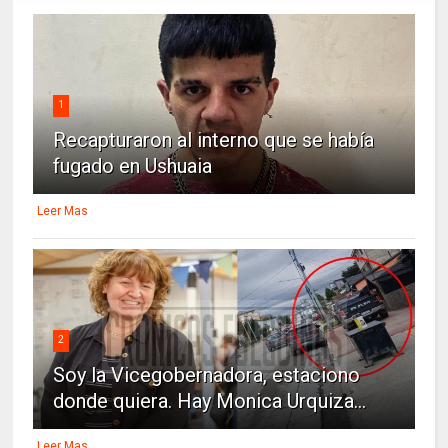
1
Recapturaron al interno que se había
fugado en Ushuaia
Leer Mas
2
Soy la Vicegobernadora, estaciono
donde quiera. Hay Monica Urquiza...
Leer Mas