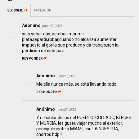
BLOGGER
:
51
FACEBOOK
Anónimo
junio 27, 2025
solo saber gastar,robar,imprimir
plata,repartir,robar,cuando no alcanza aumentar
impuesto al gorila que produce y da trabajo,son la
perdicion de este pais
RESPONDER
Anónimo
junio 27, 2025
Melella nunca más, se está llevando todo
RESPONDER
Anónimo
junio 27, 2025
Y ni hablar de los del PUERTO: COLLADO, BLEUER
Y MURCIA, les gusta viajar mucho al exterior,
principalmente a MIAMI, con LA NUESTRA,
chorros hdp !!