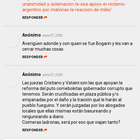
unanimidad-y-aclamacion-la-oea-apoyo-el-reclamo-
argentino-por-malvinas-la-reaccion-de-milei/
RESPONDER
Anónimo
junio 27, 2025
Averigüen adonde y con quien se fue Bogarin y les van a
cerrar muchas cosas
RESPONDER
Anónimo
junio 27, 2025
Las juezas Cristiano y Vataini son las que apoyan la
reforma del.puto comebokitas gobernador corrupto que
tenemos. Serán crucificadas en plaza pública y/o
empanadas por el daño y la traición qué le harán al
pueblo fueguino. Y serán juzgadas por los abogados
locales que ellas mismas están basureando y
ninguneando a diario.
Coimeras ladronas, será por eso que viajan tanto?
RESPONDER