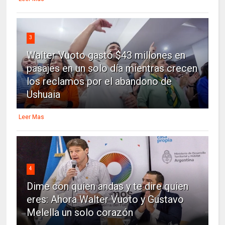
3
Walter Vuoto gastó $43 millones en
pasajes en un solo día mientras crecen
los reclamos por el abandono de
Ushuaia
Leer Mas
4
Dime con quien andas y te dire quien
eres: Ahora Walter Vuoto y Gustavo
Melella un solo corazón