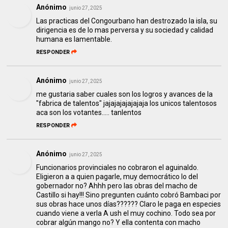
Anónimo
junio 27, 2025
Las practicas del Congourbano han destrozado la isla, su
dirigencia es de lo mas perversa y su sociedad y calidad
humana es lamentable.
RESPONDER
Anónimo
junio 27, 2025
me gustaria saber cuales son los logros y avances de la
"fabrica de talentos" jajajajajajajaja los unicos talentosos
aca son los votantes..... tanlentos
RESPONDER
Anónimo
junio 27, 2025
Funcionarios provinciales no cobraron el aguinaldo.
Eligieron a a quien pagarle, muy democrático lo del
gobernador no? Ahhh pero las obras del macho de
Castillo si hay!!! Sino pregunten cuánto cobró Bambaci por
sus obras hace unos días?????? Claro le paga en especies
cuando viene a verla A ush el muy cochino. Todo sea por
cobrar algún mango no? Y ella contenta con macho