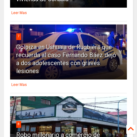
Leer Mas
7
Golpiza en Ushuaia de Rugbiers que
recuerda al caso Fernando Báez dejó
a dos adolescentes con graves
lesiones
Leer Mas
8
Robo millonario a comercio de