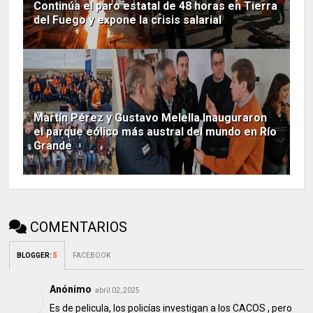
Continúa el paro estatal de 48 horas en Tierra
del Fuego y expone la crisis salarial
Martín Pérez y Gustavo Melella Inauguraron
el parque eólico más austral del mundo en Río
Grande
COMENTARIOS
BLOGGER
:
5
FACEBOOK
Anónimo
abril 02, 2025
Es de pelicula, los policías investigan a los CACOS , pero