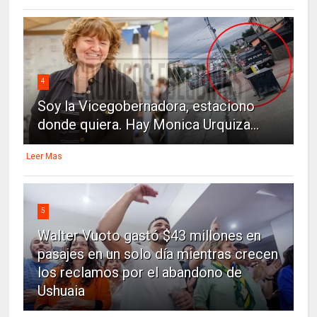
4
Soy la Vicegobernadora, estaciono
donde quiera. Hay Monica Urquiza...
Leer Mas
5
Walter Vuoto gastó $43 millones en
pasajes en un solo día mientras crecen
los reclamos por el abandono de
Ushuaia