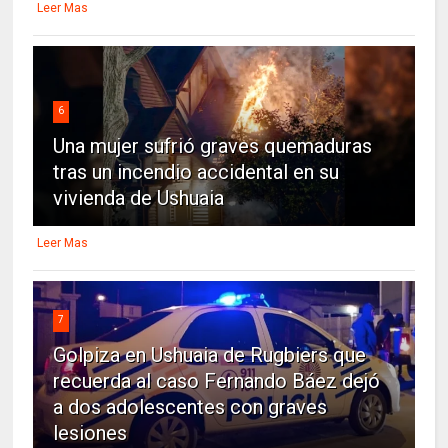
Leer Mas
6
Una mujer sufrió graves quemaduras
tras un incendio accidental en su
vivienda de Ushuaia
Leer Mas
7
Golpiza en Ushuaia de Rugbiers que
recuerda al caso Fernando Báez dejó
a dos adolescentes con graves
lesiones