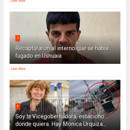
Leer Mas
3
Recapturaron al interno que se había
fugado en Ushuaia
Leer Mas
4
Soy la Vicegobernadora, estaciono
donde quiera. Hay Monica Urquiza...