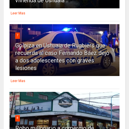
vivienda de Ushuaia
Leer Mas
7
Golpiza en Ushuaia de Rugbiers que
recuerda al caso Fernando Báez dejó
a dos adolescentes con graves
lesiones
Leer Mas
8
Robo millonario a comercio de