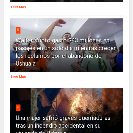
Leer Mas
5
Walter Vuoto gastó $43 millones en
pasajes en un solo día mientras crecen
los reclamos por el abandono de
Ushuaia
Leer Mas
6
Una mujer sufrió graves quemaduras
tras un incendio accidental en su