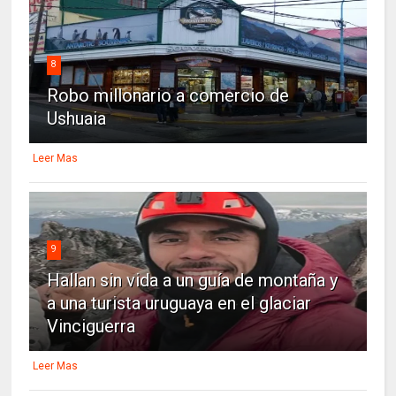
8
Robo millonario a comercio de
Ushuaia
Leer Mas
9
Hallan sin vida a un guía de montaña y
a una turista uruguaya en el glaciar
Vinciguerra
Leer Mas