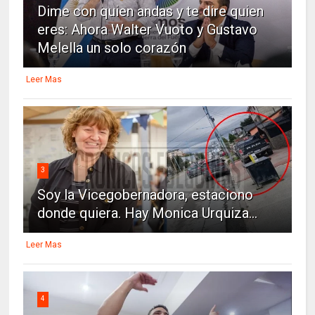
Dime con quien andas y te dire quien
eres: Ahora Walter Vuoto y Gustavo
Melella un solo corazón
Leer Mas
3
Soy la Vicegobernadora, estaciono
donde quiera. Hay Monica Urquiza...
Leer Mas
4