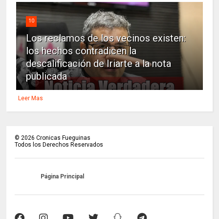
10
Los reclamos de los vecinos existen:
los hechos contradicen la
descalificación de Iriarte a la nota
publicada
Leer Mas
©
2026
Cronicas Fueguinas
Todos los Derechos Reservados
Página Principal