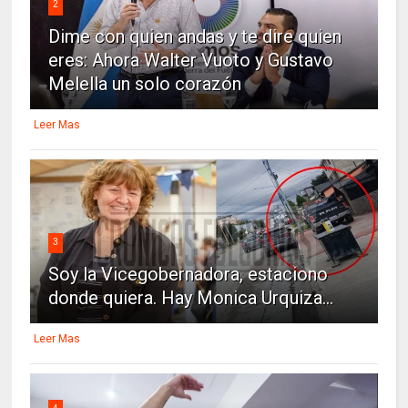
2
Dime con quien andas y te dire quien
eres: Ahora Walter Vuoto y Gustavo
Melella un solo corazón
Leer Mas
3
Soy la Vicegobernadora, estaciono
donde quiera. Hay Monica Urquiza...
Leer Mas