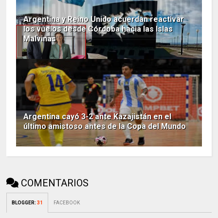
Argentina y Reino Unido acuerdan reactivar
los vuelos desde Córdoba hacia las Islas
Malvinas
Argentina cayó 3-2 ante Kazajistán en el
último amistoso antes de la Copa del Mundo
COMENTARIOS
BLOGGER
:
31
FACEBOOK