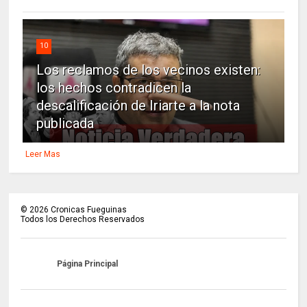
10
Los reclamos de los vecinos existen:
los hechos contradicen la
descalificación de Iriarte a la nota
publicada
Leer Mas
©
2026
Cronicas Fueguinas
Todos los Derechos Reservados
Página Principal