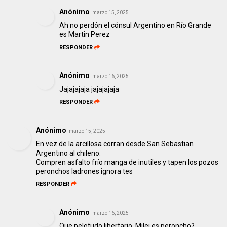
Anónimo
marzo 15, 2025
Ah no perdón el cónsul Argentino en Río Grande
es Martin Perez
RESPONDER
Anónimo
marzo 16, 2025
Jajajajaja jajajajaja
RESPONDER
Anónimo
marzo 15, 2025
En vez de la arcillosa corran desde San Sebastian
Argentino al chileno.
Compren asfalto frío manga de inutiles y tapen los pozos
peronchos ladrones ignora tes
RESPONDER
Anónimo
marzo 16, 2025
Que pelotudo libertario. Milei es peroncho?,