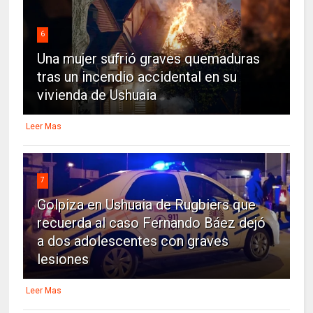
6
Una mujer sufrió graves quemaduras
tras un incendio accidental en su
vivienda de Ushuaia
Leer Mas
7
Golpiza en Ushuaia de Rugbiers que
recuerda al caso Fernando Báez dejó
a dos adolescentes con graves
lesiones
Leer Mas