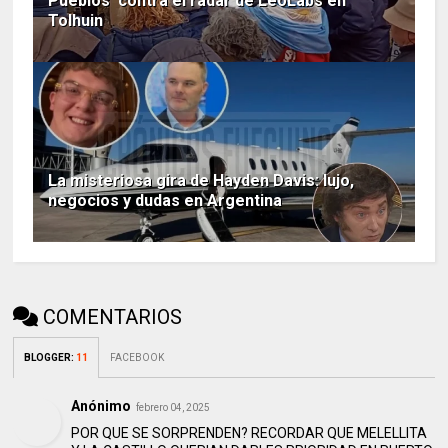
Pueblos' contra el radar de LeoLabs en
Tolhuin
La misteriosa gira de Hayden Davis: lujo,
negocios y dudas en Argentina
COMENTARIOS
BLOGGER
:
11
FACEBOOK
Anónimo
febrero 04, 2025
POR QUE SE SORPRENDEN? RECORDAR QUE MELELLITA