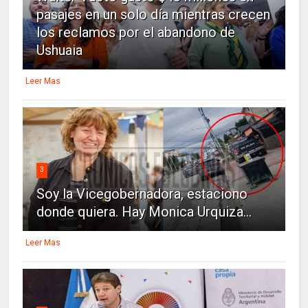
pasajes en un solo día mientras crecen
los reclamos por el abandono de
Ushuaia
Leer Mas
3
Soy la Vicegobernadora, estaciono
donde quiera. Hay Monica Urquiza...
Leer Mas