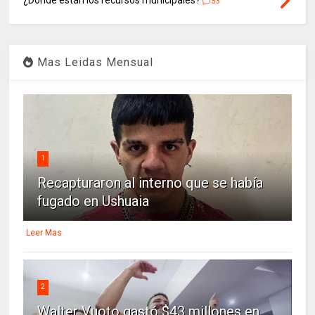
53
Mas Leidas Mensual
1
Recapturaron al interno que se había
fugado en Ushuaia
Leer Mas
2
Walter Vuoto gastó $43 millones en