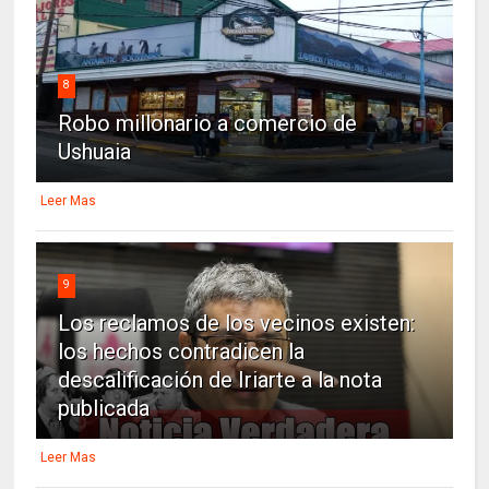
8
Robo millonario a comercio de
Ushuaia
Leer Mas
9
Los reclamos de los vecinos existen:
los hechos contradicen la
descalificación de Iriarte a la nota
publicada
Leer Mas