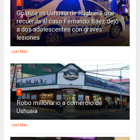
7
Golpiza en Ushuaia de Rugbiers que
recuerda al caso Fernando Báez dejó
a dos adolescentes con graves
lesiones
Leer Mas
8
Robo millonario a comercio de
Ushuaia
Leer Mas