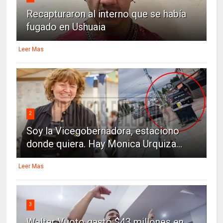
Recapturaron al interno que se había
fugado en Ushuaia
Leer Mas
2
Soy la Vicegobernadora, estaciono
donde quiera. Hay Monica Urquiza...
Leer Mas
3
Walter Vuoto gastó $43 millones en