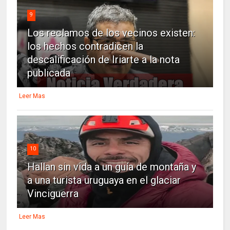
9
Los reclamos de los vecinos existen:
los hechos contradicen la
descalificación de Iriarte a la nota
publicada
Leer Mas
10
Hallan sin vida a un guía de montaña y
a una turista uruguaya en el glaciar
Vinciguerra
Leer Mas