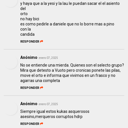
y haya que a la yesi y la lau le puedan sacar el el asiento
del
orto
no hay bici
es como pedirle a daniele que no lo borre mas a pino
con la
candida
RESPONDER
Anónimo
enero 07, 2025
No se entiende una mierda. Quienes son el selecto grupo?
Mira que detesto a Vuoto pero cronicas ponete las pilas,
move el orto e informa que vivimos en un frasco y no
agarras una completa
RESPONDER
Anónimo
enero 07, 2025
Siempre igual estos kukas asquerosos
asesino,merqueros corruptos hdrp
RESPONDER