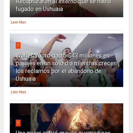
Recapturaron al interno que se había
fugado en Ushuaia
Leer Mas
2
Walter Vuoto gastó $43 millones en
pasajes en un solo día mientras crecen
los reclamos por el abandono de
Ushuaia
Leer Mas
3
Una mujer sufrió graves quemaduras