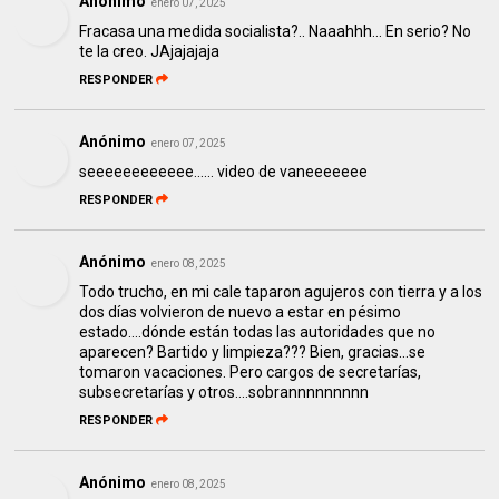
Anónimo
enero 07, 2025
Fracasa una medida socialista?.. Naaahhh... En serio? No
te la creo. JAjajajaja
RESPONDER
Anónimo
enero 07, 2025
seeeeeeeeeeee...... video de vaneeeeeee
RESPONDER
Anónimo
enero 08, 2025
Todo trucho, en mi cale taparon agujeros con tierra y a los
dos días volvieron de nuevo a estar en pésimo
estado....dónde están todas las autoridades que no
aparecen? Bartido y limpieza??? Bien, gracias...se
tomaron vacaciones. Pero cargos de secretarías,
subsecretarías y otros....sobrannnnnnnnn
RESPONDER
Anónimo
enero 08, 2025