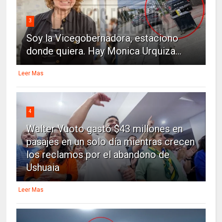
3
Soy la Vicegobernadora, estaciono
donde quiera. Hay Monica Urquiza...
Leer Mas
4
Walter Vuoto gastó $43 millones en
pasajes en un solo día mientras crecen
los reclamos por el abandono de
Ushuaia
Leer Mas