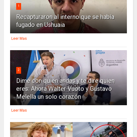
1
Recapturaron al interno que se había
fugado en Ushuaia
Leer Mas
2
Dime con quien andas y te dire quien
eres: Ahora Walter Vuoto y Gustavo
Melella un solo corazón
Leer Mas