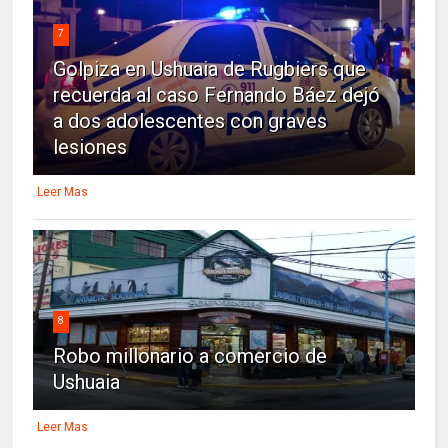
7
Golpiza en Ushuaia de Rugbiers que
recuerda al caso Fernando Báez dejó
a dos adolescentes con graves
lesiones
Leer Mas
8
Robo millonario a comercio de
Ushuaia
Leer Mas