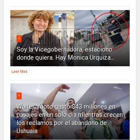
3
Soy la Vicegobernadora, estaciono
donde quiera. Hay Monica Urquiza...
Leer Mas
4
Walter Vuoto gastó $43 millones en
pasajes en un solo día mientras crecen
los reclamos por el abandono de
Ushuaia