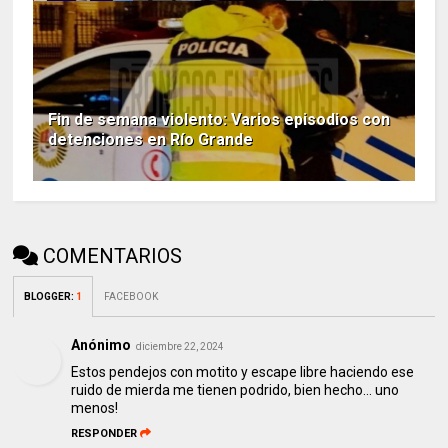
Fin de semana violento: Varios episodios con
detenciones en Río Grande
COMENTARIOS
BLOGGER
:
1
FACEBOOK
Anónimo
diciembre 22, 2024
Estos pendejos con motito y escape libre haciendo ese
ruido de mierda me tienen podrido, bien hecho... uno
menos!
RESPONDER