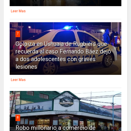
Leer Mas
7
Golpiza en Ushuaia de Rugbiers que
recuerda al caso Fernando Báez dejó
a dos adolescentes con graves
lesiones
Leer Mas
8
Robo millonario a comercio de