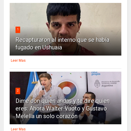
1
Recapturaron al interno que se había
fugado en Ushuaia
Leer Mas
2
Dime con quien andas y te dire quien
eres: Ahora Walter Vuoto y Gustavo
Melella un solo corazón
Leer Mas