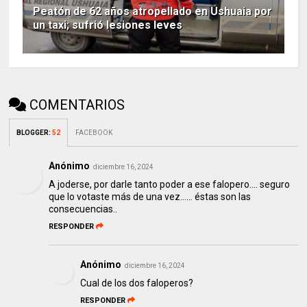
Peatón de 62 años atropellado en Ushuaia por
un taxi; sufrió lesiones leves
COMENTARIOS
BLOGGER
:
52
FACEBOOK
Anónimo
diciembre 16, 2024
A joderse, por darle tanto poder a ese falopero.... seguro
que lo votaste más de una vez...... éstas son las
consecuencias..
RESPONDER
Anónimo
diciembre 16, 2024
Cual de los dos faloperos?
RESPONDER