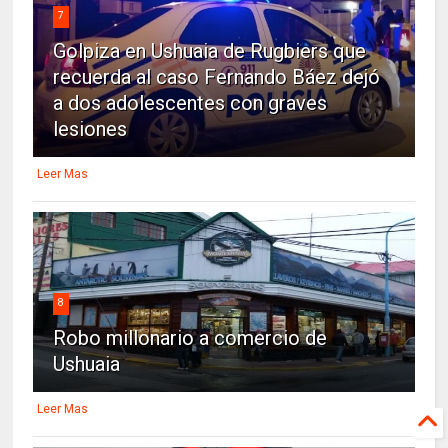
7
Golpiza en Ushuaia de Rugbiers que
recuerda al caso Fernando Báez dejó
a dos adolescentes con graves
lesiones
Leer Mas
8
Robo millonario a comercio de
Ushuaia
Leer Mas