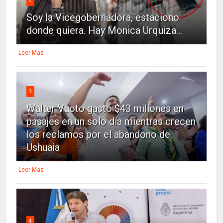
Soy la Vicegobernadora, estaciono
donde quiera. Hay Monica Urquiza...
Leer Mas
3
Walter Vuoto gastó $43 millones en
pasajes en un solo día mientras crecen
los reclamos por el abandono de
Ushuaia
Leer Mas
4