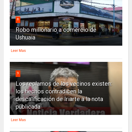
8
Robo millonario a comercio de
Ushuaia
Leer Mas
9
Los reclamos de los vecinos existen:
los hechos contradicen la
descalificación de Iriarte a la nota
publicada
Leer Mas