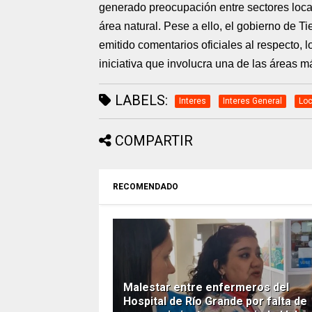
generado preocupación entre sectores local
área natural. Pese a ello, el gobierno de 
emitido comentarios oficiales al respecto, l
iniciativa que involucra una de las áreas m
LABELS:
Interes
Interes General
Loc
COMPARTIR
RECOMENDADO
Malestar entre enfermeros del
Hospital de Río Grande por falta de