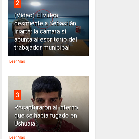
2
(Vídeo) El vídeo
desmiente a Sebastián
Iriarte: la cámara sí
apunta al escritorio del
trabajador municipal
Leer Mas
3
Recapturaron al interno
que se había fugado en
Ushuaia
Leer Mas