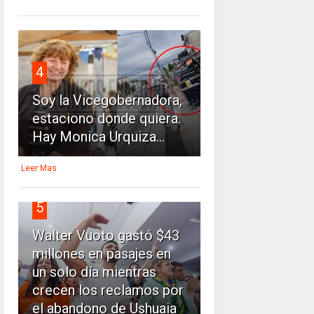
4
Soy la Vicegobernadora,
estaciono donde quiera.
Hay Monica Urquiza...
Leer Mas
5
Walter Vuoto gastó $43
millones en pasajes en
un solo día mientras
crecen los reclamos por
el abandono de Ushuaia