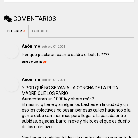
COMENTARIOS
BLOGGER
:
3
FACEBOOK
Anónimo
octubre 04, 2024
Por que p aclaran cuanto saldrá el boleto????
RESPONDER
Anónimo
octubre 04, 2024
Y POR QUÉ NO SE VAN A LA CONCHA DE LA PUTA
MADRE QUE LOS PARIÓ.
Aumentaron un 1000% y ahora más?
El mismo q tiene q arrelgar los baches en la ciudad y q x
eso los colectivos no pasan por esas calles haciendo q la
gente deba caminar más para llegar a la parada entre
subidas, bajadas, barro, nieve y hielo, es el que es dueño
de los colectivos.
Nos tienen medidos. El día q la gente salga a romper todo