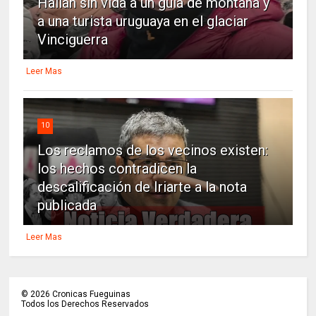
Hallan sin vida a un guía de montaña y
a una turista uruguaya en el glaciar
Vinciguerra
Leer Mas
10
Los reclamos de los vecinos existen:
los hechos contradicen la
descalificación de Iriarte a la nota
publicada
Leer Mas
©
2026
Cronicas Fueguinas
Todos los Derechos Reservados