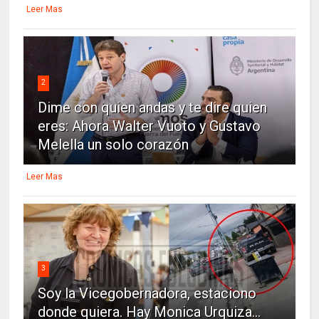
Leer Mas
2
Dime con quien andas y te dire quien
eres: Ahora Walter Vuoto y Gustavo
Melella un solo corazón
Leer Mas
3
Soy la Vicegobernadora, estaciono
donde quiera. Hay Monica Urquiza...