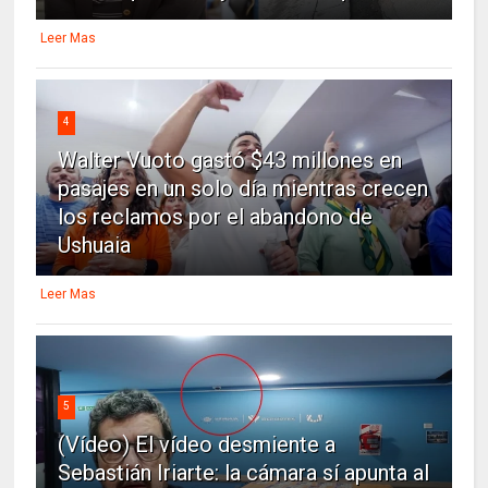
Leer Mas
4
Walter Vuoto gastó $43 millones en
pasajes en un solo día mientras crecen
los reclamos por el abandono de
Ushuaia
Leer Mas
5
(Vídeo) El vídeo desmiente a
Sebastián Iriarte: la cámara sí apunta al