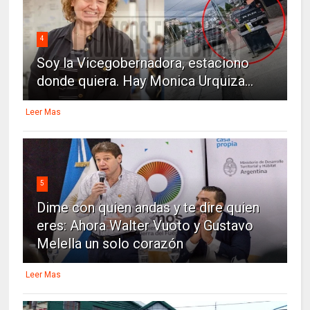
4
Soy la Vicegobernadora, estaciono
donde quiera. Hay Monica Urquiza...
Leer Mas
5
Dime con quien andas y te dire quien
eres: Ahora Walter Vuoto y Gustavo
Melella un solo corazón
Leer Mas