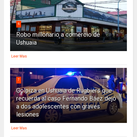
6
Robo millonario a comercio de
Ushuaia
Leer Mas
7
Golpiza en Ushuaia de Rugbiers que
recuerda al caso Fernando Báez dejó
a dos adolescentes con graves
lesiones
Leer Mas