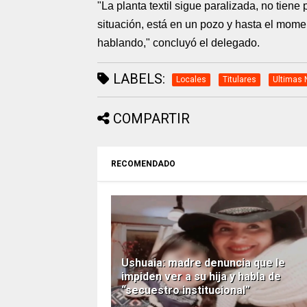
"La planta textil sigue paralizada, no tien
situación, está en un pozo y hasta el mome
hablando," concluyó el delegado.
LABELS:
Locales
Titulares
Ultimas 
COMPARTIR
RECOMENDADO
Ushuaia: madre denuncia que le
impiden ver a su hija y habla de
“secuestro institucional”