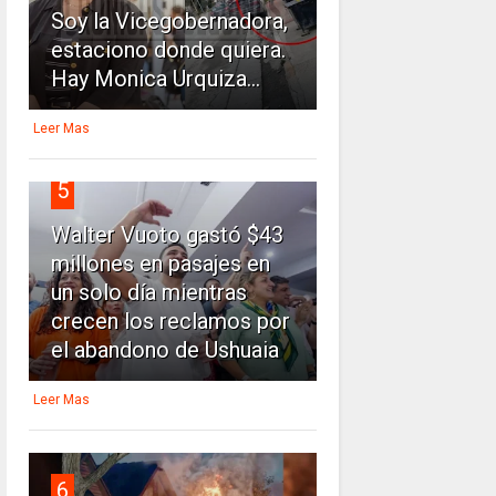
Soy la Vicegobernadora,
estaciono donde quiera.
Hay Monica Urquiza...
Leer Mas
5
Walter Vuoto gastó $43
millones en pasajes en
un solo día mientras
crecen los reclamos por
el abandono de Ushuaia
Leer Mas
6