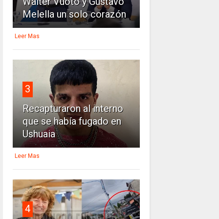
Walter Vuoto y Gustavo
Melella un solo corazón
Leer Mas
3
Recapturaron al interno
que se había fugado en
Ushuaia
Leer Mas
4