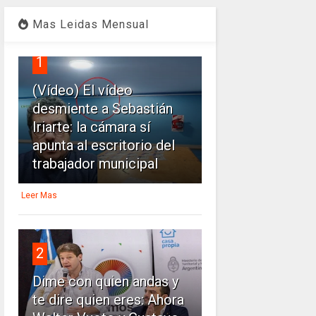
Mas Leidas Mensual
1
(Vídeo) El vídeo
desmiente a Sebastián
Iriarte: la cámara sí
apunta al escritorio del
trabajador municipal
Leer Mas
2
Dime con quien andas y
te dire quien eres: Ahora