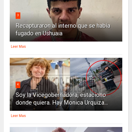
3
Recapturaron al interno que se había
fugado en Ushuaia
Leer Mas
4
Soy la Vicegobernadora, estaciono
donde quiera. Hay Monica Urquiza...
Leer Mas