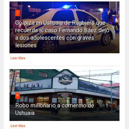
7
Golpiza en Ushuaia de Rugbiers que
recuerda al caso Fernando Báez dejó
a dos adolescentes con graves
lesiones
Leer Mas
8
Robo millonario a comercio de
Ushuaia
Leer Mas