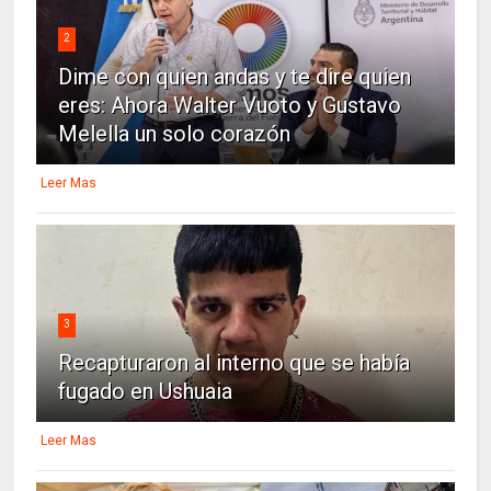
2
Dime con quien andas y te dire quien
eres: Ahora Walter Vuoto y Gustavo
Melella un solo corazón
Leer Mas
3
Recapturaron al interno que se había
fugado en Ushuaia
Leer Mas