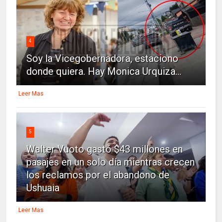
4
Soy la Vicegobernadora, estaciono
donde quiera. Hay Monica Urquiza...
Leer Mas
5
Walter Vuoto gastó $43 millones en
pasajes en un solo día mientras crecen
los reclamos por el abandono de
Ushuaia
Leer Mas