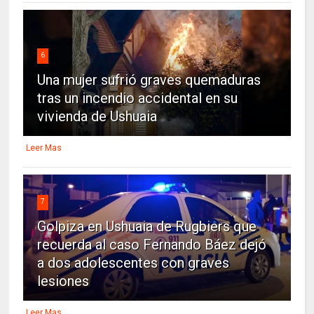
6
Una mujer sufrió graves quemaduras
tras un incendio accidental en su
vivienda de Ushuaia
Leer Mas
7
Golpiza en Ushuaia de Rugbiers que
recuerda al caso Fernando Báez dejó
a dos adolescentes con graves
lesiones
Leer Mas