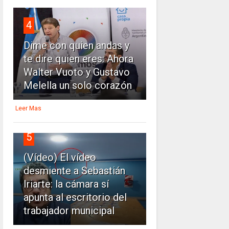
4
Dime con quien andas y
te dire quien eres: Ahora
Walter Vuoto y Gustavo
Melella un solo corazón
Leer Mas
5
(Vídeo) El vídeo
desmiente a Sebastián
Iriarte: la cámara sí
apunta al escritorio del
trabajador municipal