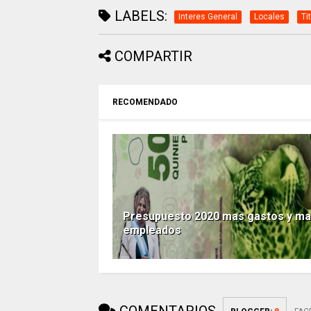
LABELS:
Interes General
Locales
Ti
COMPARTIR
RECOMENDADO
Presupuesto 2020 mas gastos y m
empleados