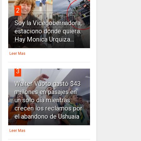
2
Soy la Vicegobernadora,
estaciono donde quiera.
Hay Monica Urquiza...
Leer Mas
3
Walter Vuoto gastó $43
millones en pasajes en
un solo día mientras
crecen los reclamos por
el abandono de Ushuaia
Leer Mas