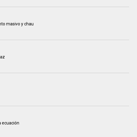
ento masivo y chau
paz
la ecuación