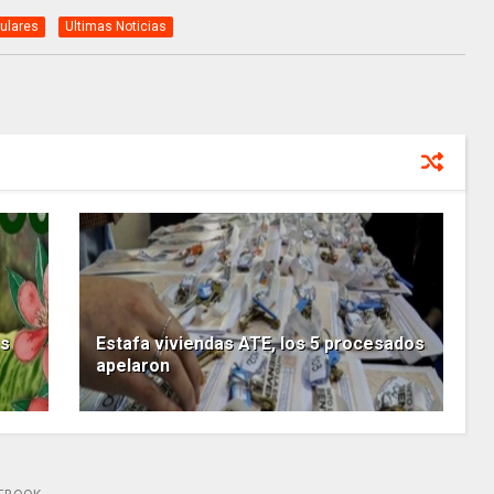
tulares
Ultimas Noticias
as
Estafa viviendas ATE, los 5 procesados
apelaron