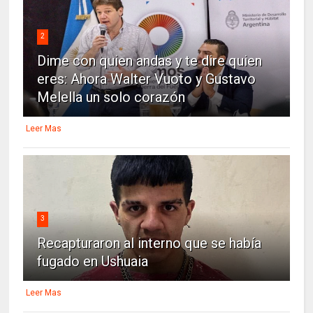
2
Dime con quien andas y te dire quien
eres: Ahora Walter Vuoto y Gustavo
Melella un solo corazón
Leer Mas
3
Recapturaron al interno que se había
fugado en Ushuaia
Leer Mas