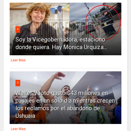
4
Soy la Vicegobernadora, estaciono
donde quiera. Hay Monica Urquiza...
Leer Mas
5
Walter Vuoto gastó $43 millones en
pasajes en un solo día mientras crecen
los reclamos por el abandono de
Ushuaia
Leer Mas