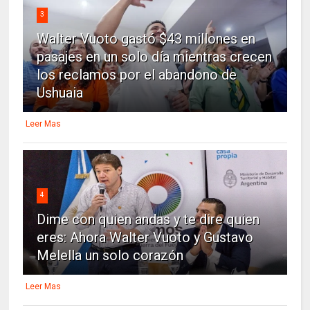
3
Walter Vuoto gastó $43 millones en
pasajes en un solo día mientras crecen
los reclamos por el abandono de
Ushuaia
Leer Mas
4
Dime con quien andas y te dire quien
eres: Ahora Walter Vuoto y Gustavo
Melella un solo corazón
Leer Mas