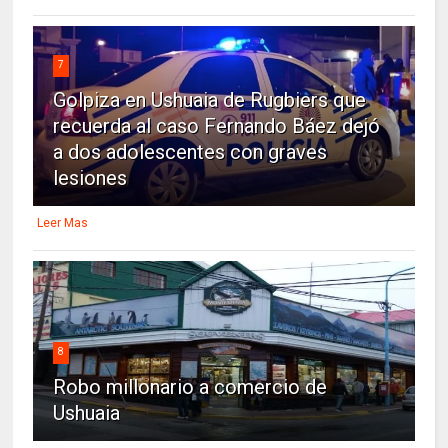
7
Golpiza en Ushuaia de Rugbiers que
recuerda al caso Fernando Báez dejó
a dos adolescentes con graves
lesiones
Leer Mas
8
Robo millonario a comercio de
Ushuaia