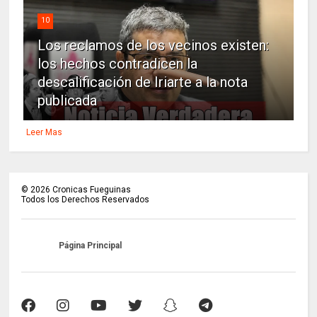
10
Los reclamos de los vecinos existen:
los hechos contradicen la
descalificación de Iriarte a la nota
publicada
Leer Mas
©
2026
Cronicas Fueguinas
Todos los Derechos Reservados
Página Principal