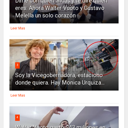
Dime con quien andas y te dire quien
eres: Ahora Walter Vuoto y Gustavo
Melella un solo corazón
Leer Mas
3
Soy la Vicegobernadora, estaciono
donde quiera. Hay Monica Urquiza...
Leer Mas
4
Walter Vuoto gastó $43 millones en