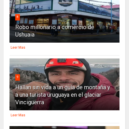
8
Robo millonario a comercio de
Ushuaia
Leer Mas
9
Hallan sin vida a un guía de montaña y
a una turista uruguaya en el glaciar
Vinciguerra
Leer Mas