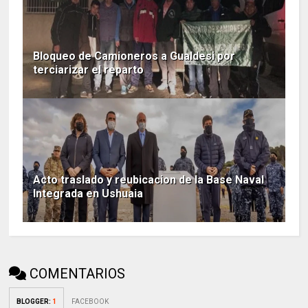
Bloqueo de Camioneros a Gualdesi por
terciarizar el reparto
Acto traslado y reubicacion de la Base Naval
Integrada en Ushuaia
COMENTARIOS
BLOGGER
:
1
FACEBOOK