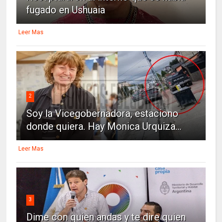
fugado en Ushuaia
Leer Mas
2
Soy la Vicegobernadora, estaciono
donde quiera. Hay Monica Urquiza...
Leer Mas
3
Dime con quien andas y te dire quien