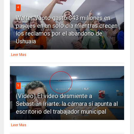
4
Walter Vuoto gastó $43 millones en
pasajes en un solo día mientras crecen
los reclamos por el abandono de
Ushuaia
Leer Mas
5
(Vídeo) El vídeo desmiente a
Sebastián Iriarte: la cámara sí apunta al
escritorio del trabajador municipal
Leer Mas