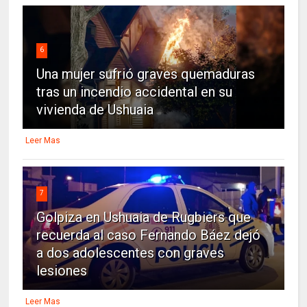
6
Una mujer sufrió graves quemaduras
tras un incendio accidental en su
vivienda de Ushuaia
Leer Mas
7
Golpiza en Ushuaia de Rugbiers que
recuerda al caso Fernando Báez dejó
a dos adolescentes con graves
lesiones
Leer Mas