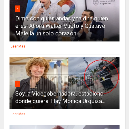
2
Dime con quien andas y te dire quien
eres: Ahora Walter Vuoto y Gustavo
Melella un solo corazón
Leer Mas
3
Soy la Vicegobernadora, estaciono
donde quiera. Hay Monica Urquiza...
Leer Mas