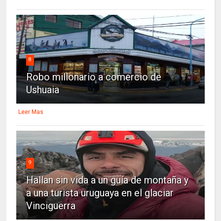
8
Robo millonario a comercio de
Ushuaia
Leer Mas
9
Hallan sin vida a un guía de montaña y
a una turista uruguaya en el glaciar
Vinciguerra