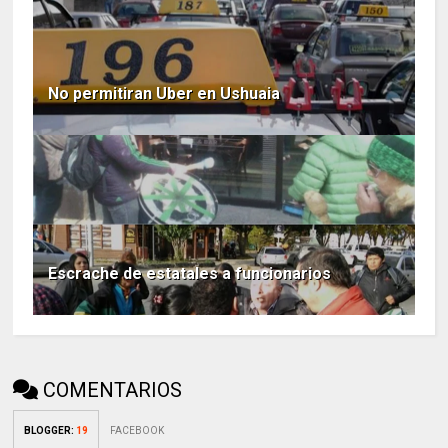
No permitiran Uber en Ushuaia
Escrache de estatales a funcionarios
COMENTARIOS
BLOGGER
:
19
FACEBOOK