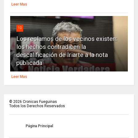
Leer Mas
10
Los reclamos de los vecinos existen:
los hechos contradicen la
descalificación de Iriarte a la nota
publicada
Leer Mas
©
2026
Cronicas Fueguinas
Todos los Derechos Reservados
Página Principal