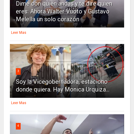
Dime con quien andas y te dire quien
eres: Ahora Walter Vuoto y Gustavo
Melella un solo corazón
Leer Mas
3
Soy la Vicegobernadora, estaciono
donde quiera. Hay Monica Urquiza...
Leer Mas
4