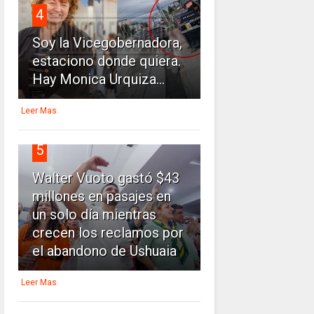
4
Soy la Vicegobernadora,
estaciono donde quiera.
Hay Monica Urquiza...
Leer Mas
5
Walter Vuoto gastó $43
millones en pasajes en
un solo día mientras
crecen los reclamos por
el abandono de Ushuaia
Leer Mas