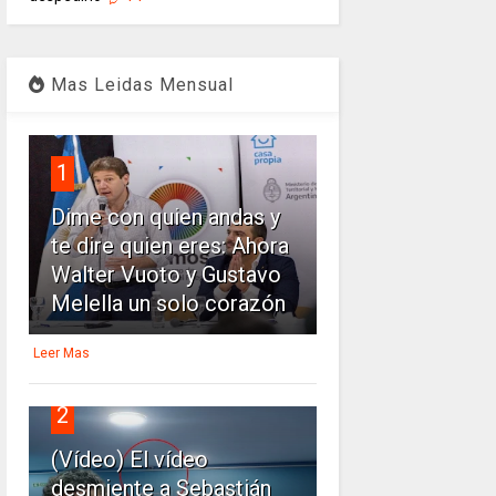
Mas Leidas Mensual
1
Dime con quien andas y
te dire quien eres: Ahora
Walter Vuoto y Gustavo
Melella un solo corazón
Leer Mas
2
(Vídeo) El vídeo
desmiente a Sebastián