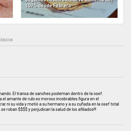
107% desde Febrero
CEBOOK
rnando. El transa de sanches posleman dentro de la osef.
a.el amante de rubi.es moroso incobrables.figura en el
ar ni su vida y metió a su hermano y a su cuñada en la osef total
e roban $$$$ y perjudican la salud de los afiliados!!!