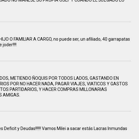
LIADO NO MANEJE SU PROPIA OSEF Y CUANDO EL JUZGADO LO
 O FAMILIAR A CARGO, no puede ser, un afiliado, 40 garrapatas
joder!!!!
ONDOS, METIENDO ÑOQUIS POR TODOS LADOS, GASTANDO EN
IOS POR NO HACER NADA, PAGAR VIAJES, VIATICOS Y GASTOS
ITOS PARTIDARIOS, Y HACER COMPRAS MILLONARIAS
 AMIGAS.
 Deficit y Deudas!!!!!! Vamos Milei a sacar estás Lacras Inmundas