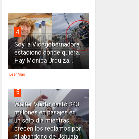
4
Soy la Vicegobernadora,
estaciono donde quiera.
Hay Monica Urquiza...
Leer Mas
5
Walter Vuoto gastó $43
millones en pasajes en
un solo día mientras
crecen los reclamos por
el abandono de Ushuaia