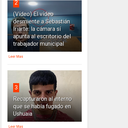
2
(Vídeo) El vídeo
desmiente a Sebastián
Iriarte: la cámara sí
apunta al escritorio del
trabajador municipal
Leer Mas
3
Recapturaron al interno
que se había fugado en
Ushuaia
Leer Mas