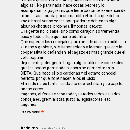
algo asi.. No para nada, hace cosas peores y lo
acompañan la guglielmi, que tiene bastante exeriencia de
afanos -asesorada por su maridito el bocha que debio
irse a brasil varias veces por quedarse debiendo algo-
algunos cheques, propinas, limosnas, etc,etc.
O la gente no lo sabe, sino como carajo hizo tremenda
casa y todo el lujo que tiene adentro.
Que esperan los concejales para pedirle un juicio politico a
siurano y gabinte, o le tienen miedo a lecman que con la
cooperativa lo defienden. el cagazo es mas grande que el
voto popular.
dejense de joder gente hagan algo inutiles de concejales
que les pagan para nada, y ahora se aumentaron la
DIETA. Que hace el lolo cardenas y el octavo concejal
bertoto, por que no le hacen ellos el juicio.
El miedo no es tonto , cuidadito que lechman y su papito
andan cerca.
cagones, el fede se roba todo y ustedes todos callados:
concejales, gremialistas, justicia, legisladores, etc.====
cagones
RESPONDER
Anónimo
noviembre 17, 2009