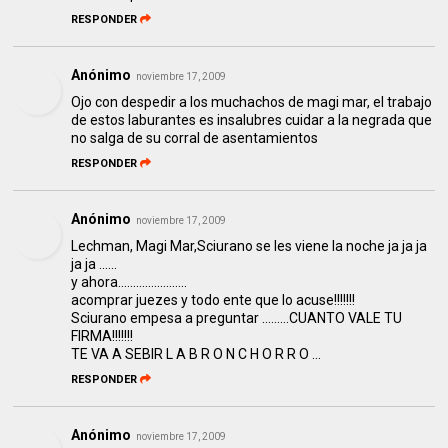
RESPONDER
Anónimo
noviembre 17, 2009
Ojo con despedir a los muchachos de magi mar, el trabajo
de estos laburantes es insalubres cuidar a la negrada que
no salga de su corral de asentamientos
RESPONDER
Anónimo
noviembre 17, 2009
Lechman, Magi Mar,Sciurano se les viene la noche ja ja ja
ja ja ......
y ahora.......................
acomprar juezes y todo ente que lo acuse!!!!!!!
Sciurano empesa a preguntar .........CUANTO VALE TU
FIRMA!!!!!!!
TE VA A SEBIR L A B R O N C H O R R O ...
RESPONDER
Anónimo
noviembre 17, 2009