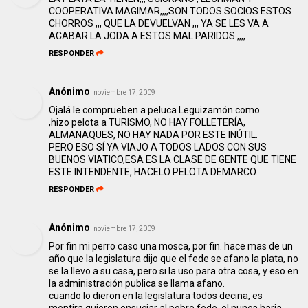
COOPERATIVA MAGIMAR,,,,SON TODOS SOCIOS ESTOS
CHORROS ,,, QUE LA DEVUELVAN ,,, YA SE LES VA A
ACABAR LA JODA A ESTOS MAL PARIDOS ,,,,
RESPONDER
Anónimo
noviembre 17, 2009
Ojalá le comprueben a peluca Leguizamón como
,hizo pelota a TURISMO, NO HAY FOLLETERÍA,
ALMANAQUES, NO HAY NADA POR ESTE INÚTIL.
PERO ESO SÍ YA VIAJO A TODOS LADOS CON SUS
BUENOS VIATICO,ESA ES LA CLASE DE GENTE QUE TIENE
ESTE INTENDENTE, HACELO PELOTA DEMARCO.
RESPONDER
Anónimo
noviembre 17, 2009
Por fin mi perro caso una mosca, por fin. hace mas de un
año que la legislatura dijo que el fede se afano la plata, no
se la llevo a su casa, pero si la uso para otra cosa, y eso en
la administración publica se llama afano.
cuando lo dieron en la legislatura todos decina, es
mentira quieren ensuciar al pobre fede, el nunca haria