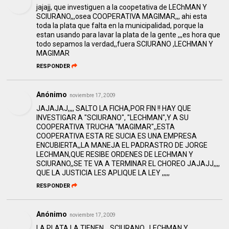
jajajj, que investiguen a la coopetativa de LEChMAN Y
SCIURANO,,,osea COOPERATIVA MAGIMAR,,, ahi esta
toda la plata que falta en la municipalidad, porque la
estan usando para lavar la plata de la gente ,,,es hora que
todo sepamos la verdad,,fuera SCIURANO ,LECHMAN Y
MAGIMAR
RESPONDER
Anónimo
noviembre 17, 2009
JAJAJAJ,,,, SALTO LA FICHA,POR FIN !! HAY QUE
INVESTIGAR A "SCIURANO", "LECHMAN",Y A SU
COOPERATIVA TRUCHA "MAGIMAR",,ESTA
COOPERATIVA ESTA RE SUCIA ES UNA EMPRESA
ENCUBIERTA,,LA MANEJA EL PADRASTRO DE JORGE
LECHMAN,QUE RESIBE ORDENES DE LECHMAN Y
SCIURANO,,SE TE VA A TERMINAR EL CHOREO JAJAJJ,,,,
QUE LA JUSTICIA LES APLIQUE LA LEY ,,,,,
RESPONDER
Anónimo
noviembre 17, 2009
LA PLATA LA TIENEN,,, SCIURANO , LECHMAN Y