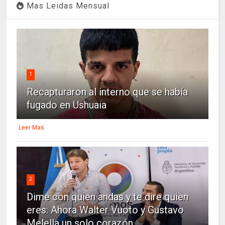
Mas Leidas Mensual
1
Recapturaron al interno que se había
fugado en Ushuaia
Leer Mas
2
Dime con quien andas y te dire quien
eres: Ahora Walter Vuoto y Gustavo
Melella un solo corazón