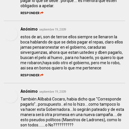
pagar lo que se debe . porque.... es mentira que esten
obligados a apelar.
RESPONDER
Anónimo
septiembre 19, 2009
estos de ari, son de terroe ellos siempre se llenaron la
boca hablando de que se debis pagar el repas, claro ellos
jamas pensaronestar en el gobierno, caraduras
sinverguenzas, ahora que estan ustedes y dben pagarlo,
buscan el pelo al huevo , para no hacerlo, yo quiero lo que
me robaron,haya sido otro el gobierno, pero me lo robo,
asi sea en bonos quiero lo que me pertenece
RESPONDER
Anónimo
septiembre 19, 2009
También Alíbabá Cocaro, habia dicho que "Corresponde
pagarlo"...porsupuesto...el no lo hizo....como tampoco lo
va hacer esta Gobernadora....lo segirán pateado y de esta
manera será otra promesa en una nueva campaña.....de
esto pseudos políticos (Maestros de Ladrones), como lo
son todos........o No??????????