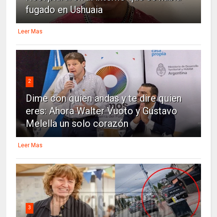
fugado en Ushuaia
Leer Mas
2
Dime con quien andas y te dire quien
eres: Ahora Walter Vuoto y Gustavo
Melella un solo corazón
Leer Mas
3