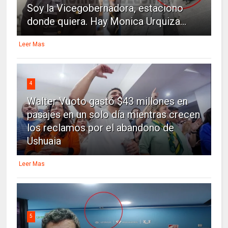
Soy la Vicegobernadora, estaciono
donde quiera. Hay Monica Urquiza...
Leer Mas
4
Walter Vuoto gastó $43 millones en
pasajes en un solo día mientras crecen
los reclamos por el abandono de
Ushuaia
Leer Mas
5