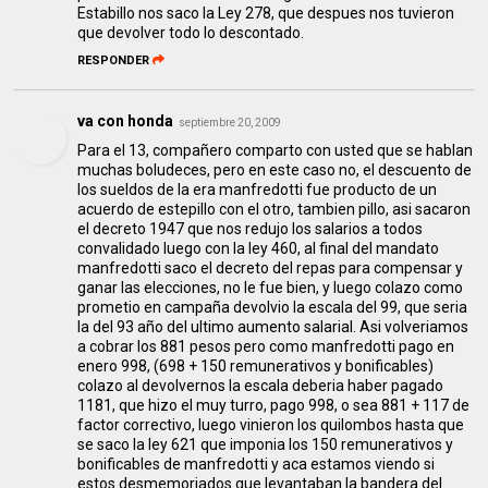
Estabillo nos saco la Ley 278, que despues nos tuvieron
que devolver todo lo descontado.
RESPONDER
va con honda
septiembre 20, 2009
Para el 13, compañero comparto con usted que se hablan
muchas boludeces, pero en este caso no, el descuento de
los sueldos de la era manfredotti fue producto de un
acuerdo de estepillo con el otro, tambien pillo, asi sacaron
el decreto 1947 que nos redujo los salarios a todos
convalidado luego con la ley 460, al final del mandato
manfredotti saco el decreto del repas para compensar y
ganar las elecciones, no le fue bien, y luego colazo como
prometio en campaña devolvio la escala del 99, que seria
la del 93 año del ultimo aumento salarial. Asi volveriamos
a cobrar los 881 pesos pero como manfredotti pago en
enero 998, (698 + 150 remunerativos y bonificables)
colazo al devolvernos la escala deberia haber pagado
1181, que hizo el muy turro, pago 998, o sea 881 + 117 de
factor correctivo, luego vinieron los quilombos hasta que
se saco la ley 621 que imponia los 150 remunerativos y
bonificables de manfredotti y aca estamos viendo si
estos desmemoriados que levantaban la bandera del