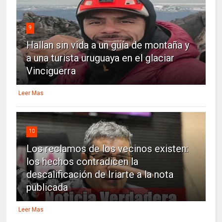
9
Hallan sin vida a un guía de montaña y
a una turista uruguaya en el glaciar
Vinciguerra
Leer Mas
10
Los reclamos de los vecinos existen:
los hechos contradicen la
descalificación de Iriarte a la nota
publicada
Leer Mas