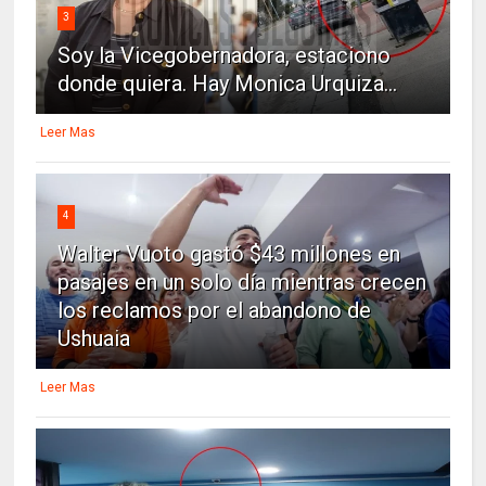
3
Soy la Vicegobernadora, estaciono
donde quiera. Hay Monica Urquiza...
Leer Mas
4
Walter Vuoto gastó $43 millones en
pasajes en un solo día mientras crecen
los reclamos por el abandono de
Ushuaia
Leer Mas