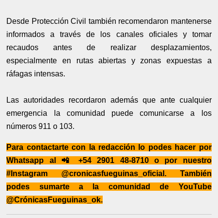
Desde Protección Civil también recomendaron mantenerse
informados a través de los canales oficiales y tomar
recaudos antes de realizar desplazamientos,
especialmente en rutas abiertas y zonas expuestas a
ráfagas intensas.
Las autoridades recordaron además que ante cualquier
emergencia la comunidad puede comunicarse a los
números 911 o 103.
Para contactarte con la redacción lo podes hacer por
Whatsapp al 📲 +54 2901 48-8710 o por nuestro
#Instagram @cronicasfueguinas_oficial. También
podes sumarte a la comunidad de YouTube
@CrónicasFueguinas_ok.