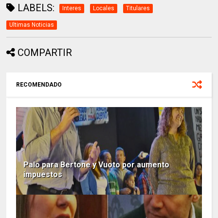
LABELS:
Interes
Locales
Titulares
Ultimas Noticias
COMPARTIR
RECOMENDADO
Palo para Bertone y Vuoto por aumento
impuestos