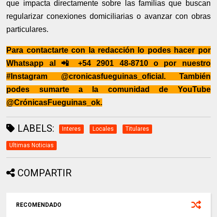
que impacta directamente sobre las familias que buscan
regularizar conexiones domiciliarias o avanzar con obras
particulares.
Para contactarte con la redacción lo podes hacer por
Whatsapp al 📲 +54 2901 48-8710 o por nuestro
#Instagram @cronicasfueguinas_oficial. También
podes sumarte a la comunidad de YouTube
@CrónicasFueguinas_ok.
LABELS:
Interes
Locales
Titulares
Ultimas Noticias
COMPARTIR
RECOMENDADO