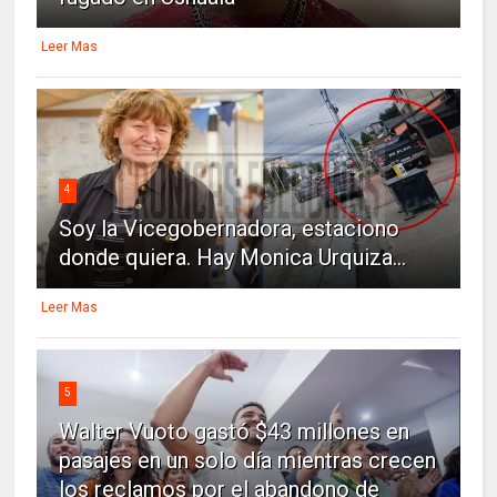
Leer Mas
4
Soy la Vicegobernadora, estaciono
donde quiera. Hay Monica Urquiza...
Leer Mas
5
Walter Vuoto gastó $43 millones en
pasajes en un solo día mientras crecen
los reclamos por el abandono de