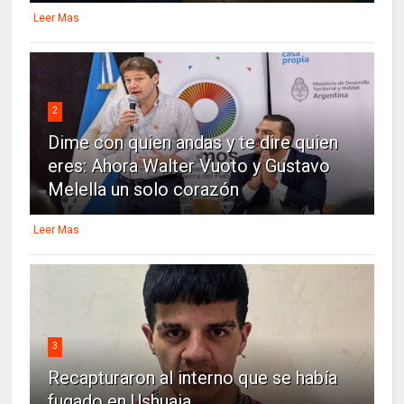
Leer Mas
2
Dime con quien andas y te dire quien
eres: Ahora Walter Vuoto y Gustavo
Melella un solo corazón
Leer Mas
3
Recapturaron al interno que se había
fugado en Ushuaia